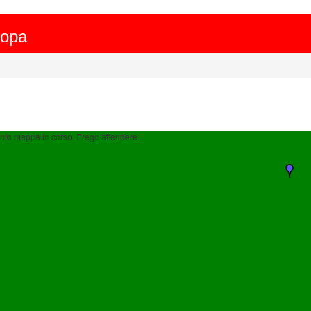
ropa
to mappa in corso. Prego attendere...