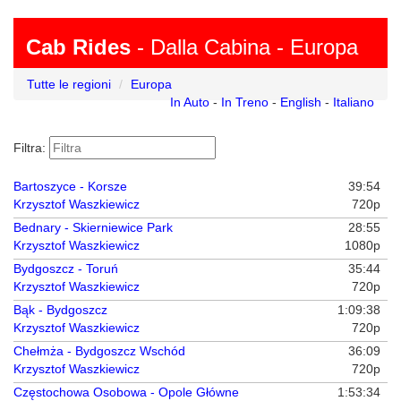
Cab Rides
- Dalla Cabina - Europa
Tutte le regioni
Europa
In Auto
-
In Treno
-
English
-
Italiano
Filtra:
Bartoszyce - Korsze
39:54
Krzysztof Waszkiewicz
720p
Bednary - Skierniewice Park
28:55
Krzysztof Waszkiewicz
1080p
Bydgoszcz - Toruń
35:44
Krzysztof Waszkiewicz
720p
Bąk - Bydgoszcz
1:09:38
Krzysztof Waszkiewicz
720p
Chełmża - Bydgoszcz Wschód
36:09
Krzysztof Waszkiewicz
720p
Częstochowa Osobowa - Opole Główne
1:53:34