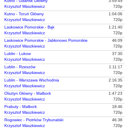
Kutno - Gdańsk Główny
3:59:49
Krzysztof Waszkiewicz
720p
Kutno - Toruń Główny
1:04:06
Krzysztof Waszkiewicz
720p
Laskowice Pomorskie - Bąk
1:21:40
Krzysztof Waszkiewicz
720p
Laskowice Pomorskie - Jabłonowo Pomorskie
46:09
Krzysztof Waszkiewicz
720p
Lublin - Lukow
37:30
Krzysztof Waszkiewicz
720p
Lublin - Rzeszów
1:11:17
Krzysztof Waszkiewicz
720p
Lublin - Warszawa Wschodnia
2:16:35
Krzysztof Waszkiewicz
720p
Olsztyn Główny - Malbork
1:47:23
Krzysztof Waszkiewicz
720p
Prabuty - Malbork
18:46
Krzysztof Waszkiewicz
720p
Rogowiec - Piotrków Trybunalski
46:38
Krzysztof Waszkiewicz
720p