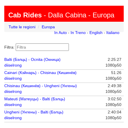
Cab Rides
- Dalla Cabina - Europa
Tutte le regioni
Europa
In Auto
-
In Treno
-
English
-
Italiano
Filtra:
Balti (Бэлць) - Ocnita (Окница)
2:25:27
diiselrong
1080p50
Cainari (Кэйнарь) - Chisinau (Кишинёв)
51:26
diiselrong
1080p50
Chisinau (Кишинёв) - Ungheni (Унгены)
2:49:38
diiselrong
1080p50
Mateuti (Матеуцы) - Balti (Бэлць)
3:02:50
diiselrong
1080p50
Ungheni (Унгены) - Balti (Бэлць)
2:40:04
diiselrong
1080p50