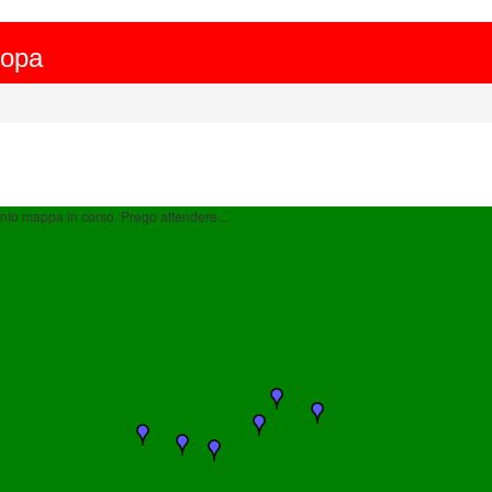
ropa
to mappa in corso. Prego attendere...