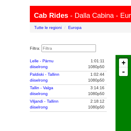
Cab Rides
- Dalla Cabina - Eu
Tutte le regioni
Europa
Filtra:
Caricamen
Lelle - Pärnu
1:01:11
+
diiselrong
1080p50
-
Paldiski - Tallinn
1:02:44
diiselrong
1080p50
Tallin - Valga
3:14:16
diiselrong
1080p50
Viljandi - Tallinn
2:18:12
diiselrong
1080p50