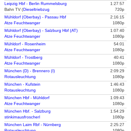
Leipzig Hbf - Berlin Rummelsburg
1:27:57
Bahn TV (
Dieseltriebzug
720p
Mühldorf (Oberbay) - Passau Hbf
2:16:15
Atze Feuchtwanger
1080p
Mühldorf (Oberbay) - Salzburg Hbf (AT)
1:07:40
Atze Feuchtwanger
1080p
Mühldorf - Rosenheim
54:01
Atze Feuchtwanger
1080p
Mühldorf - Trostberg
40:41
Atze Feuchtwanger
1080p
München (D) - Brennero (I)
2:09:29
Rotausleuchtung
1080p
München - Kufstein
1:46:43
Rotausleuchtung
1080p
München Hbf - Mühldorf
1:09:43
Atze Feuchtwanger
1080p
München Hbf. - Salzburg
1:54:29
stinkimausfroscherl
1080p
München Laim Rbf - Nürnberg
2:25:27
Rotausleuchtung
1080p