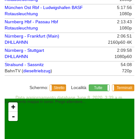
München Ost Rbf - Ludwigshafen BASF
5:17:56
Rotausleuchtung
1080p
Nurnberg Hbf - Passau Hbf
2:13:43
Rotausleuchtung
1080p
Nürnberg - Frankfurt (Main)
2:06:51
DHLLAHNN
2160p60 4K
Nürnberg - Stuttgart
2:09:58
DHLLAHNN
1080p60
Stralsund - Sassnitz
54:08
BahnTV (
dieseltriebzug
)
720p
Schermo:
Località:
Largo
Stretto
Intermedie
Tutte
Nessuna
Terminali
Data aggiornamento database June 8, 2020, 3:39 a.m.
Caricamento mappa in corso. Prego attendere...
Contatto: info@cabrides.net
+
© 2015-2020 Giampiero Caprino
-