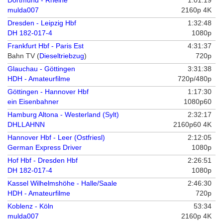
Dortmund - Rheine
1:01:19
mulda007
2160p 4K
Dresden - Leipzig Hbf
1:32:48
DH 182-017-4
1080p
Frankfurt Hbf - Paris Est
4:31:37
Bahn TV (
Dieseltriebzug
)
720p
Glauchau - Göttingen
3:31:38
HDH - Amateurfilme
720p/480p
Göttingen - Hannover Hbf
1:17:30
ein Eisenbahner
1080p60
Hamburg Altona - Westerland (Sylt)
2:32:17
DHLLAHNN
2160p60 4K
Hannover Hbf - Leer (Ostfriesl)
2:12:05
German Express Driver
1080p
Hof Hbf - Dresden Hbf
2:26:51
DH 182-017-4
1080p
Kassel Wilhelmshöhe - Halle/Saale
2:46:30
HDH - Amateurfilme
720p
Koblenz - Köln
53:34
mulda007
2160p 4K