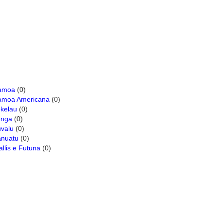
amoa
(0)
amoa Americana
(0)
kelau
(0)
onga
(0)
valu
(0)
anuatu
(0)
llis e Futuna
(0)