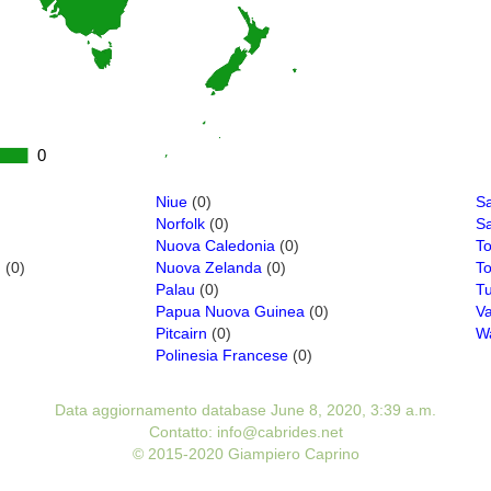
0
0
Niue
(0)
S
Norfolk
(0)
S
Nuova Caledonia
(0)
To
d
(0)
Nuova Zelanda
(0)
T
Palau
(0)
Tu
Papua Nuova Guinea
(0)
V
Pitcairn
(0)
Wa
Polinesia Francese
(0)
Data aggiornamento database June 8, 2020, 3:39 a.m.
Contatto: info@cabrides.net
© 2015-2020 Giampiero Caprino